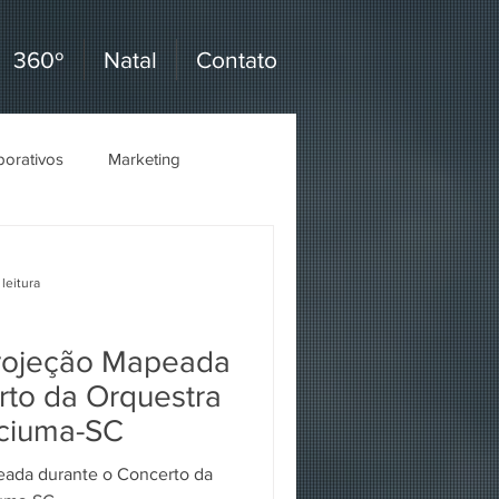
360º
Natal
Contato
porativos
Marketing
leitura
 Projeção Mapeada
rto da Orquestra
iciuma-SC
peada durante o Concerto da