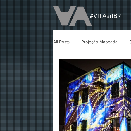
#VITAartBR
All Posts
Projeção Mapeada
Painel de LED
Editorial