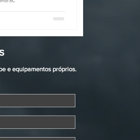
iuma-SC
s
pe e equipamentos próprios.