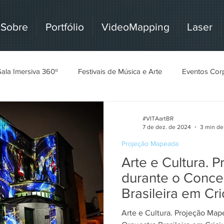
Sobre
Portfólio
VideoMapping
Laser
Sala Imersiva 360º
Festivais de Música e Arte
Eventos Cor
Studio e TV
#VITAartBR
7 de dez. de 2024
3 min de 
Projeção Mapeada
Arte e Cultura.
durante o Conce
Brasileira em Cr
Arte e Cultura. Projeção Ma