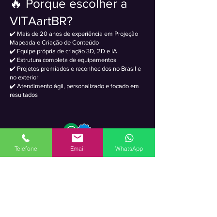
🔥 Porque escolher a
VITAartBR?
✔️ Mais de 20 anos de experiência em Projeção
Mapeada e Criação de Conteúdo
✔️ Equipe própria de criação 3D, 2D e IA
✔️ Estrutura completa de equipamentos
✔️ Projetos premiados e reconhecidos no Brasil e
no exterior
✔️ Atendimento ágil, personalizado e focado em
resultados
Telefone
Email
WhatsApp
Sua Proposta em até 24 horas
Com base em São Paulo e Florianópolis,
atendemos em todo o Brasil com equipe e