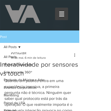
Post
All Posts
#VITAartBR
All Posts
14 de mai.
6 min de leitura
Interatividade por sensores
Projeção Mapeada
vs touch
Sala Imersiva 360º
Festivais de Música e Arte
Quando um público entra em uma 
experiência imersiva, a primeira 
Eventos Corporativos
pergunta não é técnica. Ninguém quer 
Marketing
saber qual protocolo está por trás da 
Painel de LED
operação. O que realmente importa é o 
que aquela interação provoca no corpo, 
Editorial