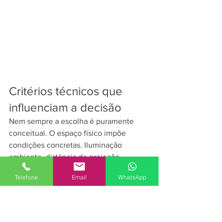
Critérios técnicos que 
influenciam a decisão
Nem sempre a escolha é puramente 
conceitual. O espaço físico impõe 
condições concretas. Iluminação 
ambiente, distância de projeção, 
densidade de público, tempo de uso, 
Telefone
Email
WhatsApp
perfil do visitante e arquitetura do local 
interferem diretamente na viabilidade 
da interação.
Sensores podem exigir campo livre de 