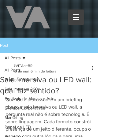
Post
All Posts
#VITAartBR
All Posts
16 de mai.
6 min de leitura
Sala imersiva ou LED wall:
Projeção Mapeada
qual faz sentido?
Sala Imersiva 360º
Festivais de Música e Arte
Quando a discussão em um briefing 
chega a sala imersiva ou LED wall, a 
Eventos Corporativos
pergunta real não é sobre tecnologia. É 
Marketing
sobre linguagem. Cada formato constrói 
Painel de LED
presença de um jeito diferente, ocupa o 
espaço com outra lógica e gera uma 
Editorial